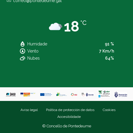
correo@pontedeume.gal
18
°C
Humidade
91 %
Vento
7 Km/h
Nubes
64%
Aviso legal
Política de protección de datos
Cookies
Accesibilidade
© Concello de Pontedeume