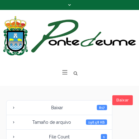
Baixar
Baixar
817
Tamaño de arquivo
196.58 KB
File Count
1