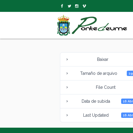
Baixar
Tamaño de arquivo
19
File Count
Data de subida
16 Abr
Last Updated
16 Abr