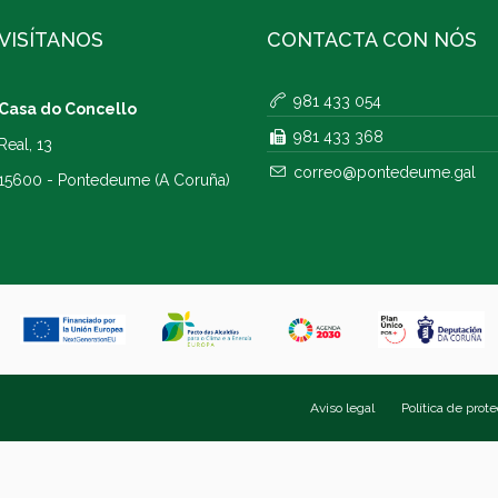
VISÍTANOS
CONTACTA CON NÓS
981 433 054
Casa do Concello
981 433 368
Real, 13
correo@pontedeume.gal
15600 - Pontedeume (A Coruña)
Aviso legal
Política de prot