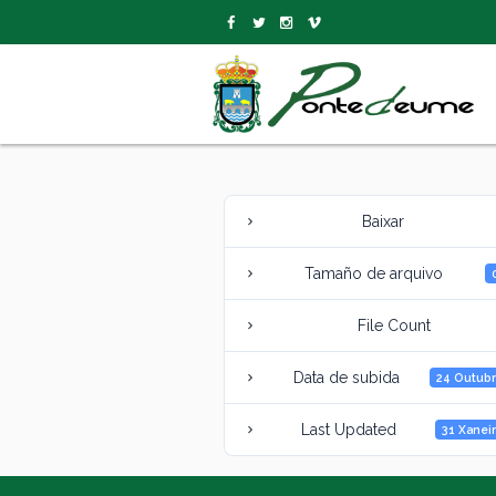
Baixar
Tamaño de arquivo
File Count
Data de subida
24 Outubr
Last Updated
31 Xanei