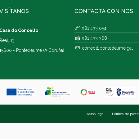
VISÍTANOS
CONTACTA CON NÓS
981 433 054
Casa do Concello
981 433 368
Real, 13
correo@pontedeume.gal
15600 - Pontedeume (A Coruña)
Aviso legal
Política de prot