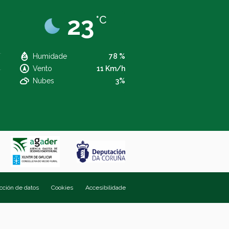
23
°C
Humidade
78 %
Vento
11 Km/h
Nubes
3%
ección de datos
Cookies
Accesibilidade