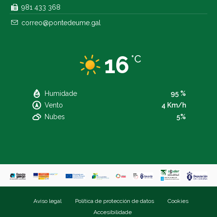
981 433 368
correo@pontedeume.gal
16
°C
Humidade
95 %
Vento
4 Km/h
Nubes
5%
Aviso legal
Política de protección de datos
Cookies
Accesibilidade