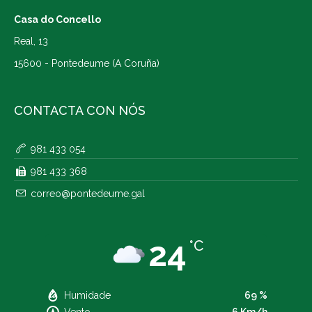
Casa do Concello
Real, 13
15600 - Pontedeume (A Coruña)
CONTACTA CON NÓS
981 433 054
981 433 368
correo@pontedeume.gal
24
°C
Humidade
69 %
Vento
6 Km/h