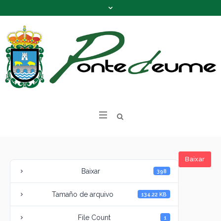
Baixar
Baixar
398
Tamaño de arquivo
134.22 KB
File Count
1