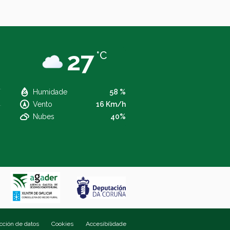
27
°C
Humidade
58 %
Vento
16 Km/h
Nubes
40%
ección de datos
Cookies
Accesibilidade