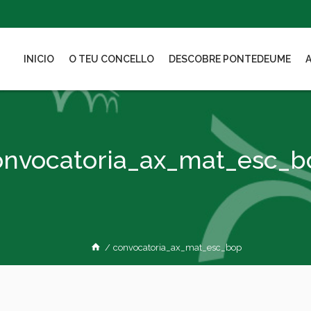
INICIO
O TEU CONCELLO
DESCOBRE PONTEDEUME
onvocatoria_ax_mat_esc_b
/
convocatoria_ax_mat_esc_bop