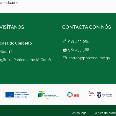
Pontedeume
VISÍTANOS
CONTACTA CON NÓS
981 433 054
Casa do Concello
981 433 368
Real, 13
correo@pontedeume.gal
15600 - Pontedeume (A Coruña)
Aviso legal
Política de prot