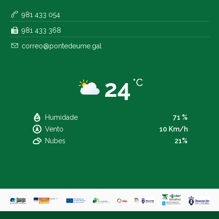
981 433 054
981 433 368
correo@pontedeume.gal
24
°C
Humidade
71 %
Vento
10 Km/h
Nubes
21%