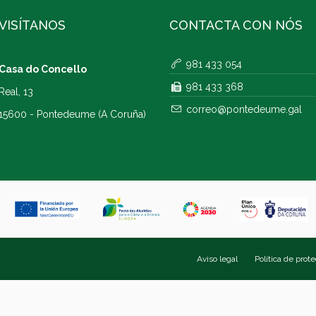
VISÍTANOS
CONTACTA CON NÓS
981 433 054
Casa do Concello
981 433 368
Real, 13
correo@pontedeume.gal
15600 - Pontedeume (A Coruña)
Aviso legal
Política de prot