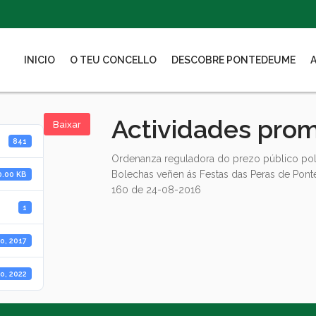
INICIO
O TEU CONCELLO
DESCOBRE PONTEDEUME
Actividades prom
Baixar
841
Ordenanza reguladora do prezo público pol
Bolechas veñen ás Festas das Peras de Pont
0.00 KB
160 de 24-08-2016
1
o, 2017
o, 2022