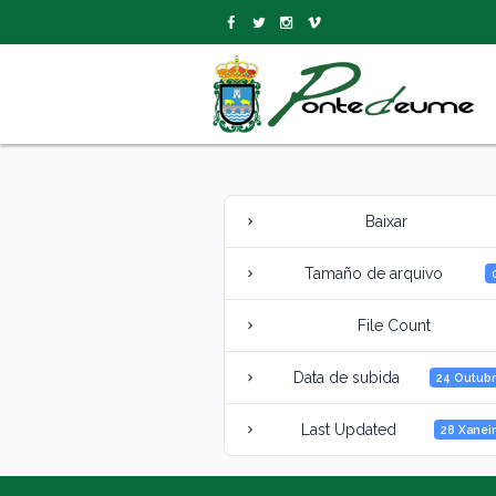
Baixar
Tamaño de arquivo
File Count
Data de subida
24 Outubr
Last Updated
28 Xaneir