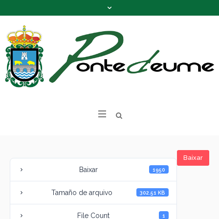
Baixar
Baixar
1950
Tamaño de arquivo
302.51 KB
File Count
1