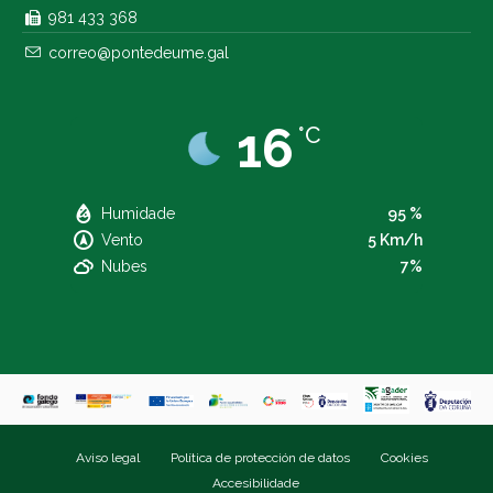
981 433 368
correo@pontedeume.gal
16
°C
Humidade
95 %
Vento
5 Km/h
Nubes
7%
Aviso legal
Política de protección de datos
Cookies
Accesibilidade