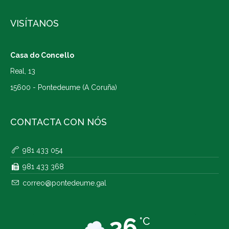
VISÍTANOS
Casa do Concello
Real, 13
15600 - Pontedeume (A Coruña)
CONTACTA CON NÓS
981 433 054
981 433 368
correo@pontedeume.gal
26
°C