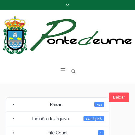
Baixar
Baixar
713
Tamaño de arquivo
443.65 KB
File Count
1