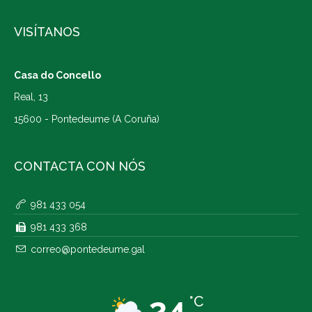
VISÍTANOS
Casa do Concello
Real, 13
15600 - Pontedeume (A Coruña)
CONTACTA CON NÓS
981 433 054
981 433 368
correo@pontedeume.gal
24
°C