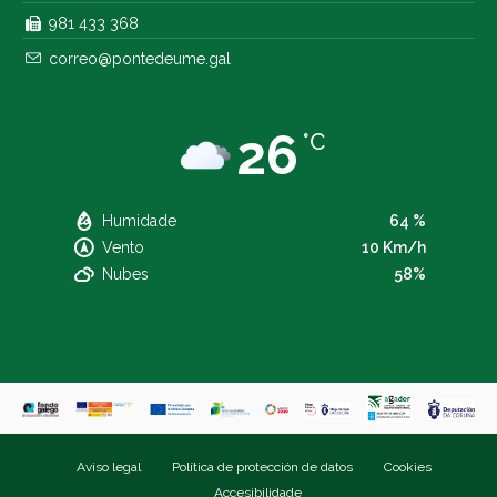
981 433 368
correo@pontedeume.gal
26
°C
Humidade
64 %
Vento
10 Km/h
Nubes
58%
Aviso legal
Política de protección de datos
Cookies
Accesibilidade