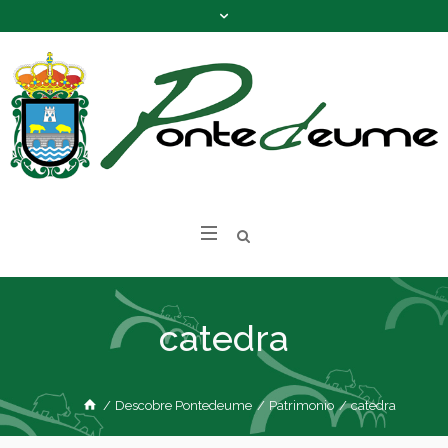
catedra
/
Descobre Pontedeume
/
Patrimonio
/
catedra