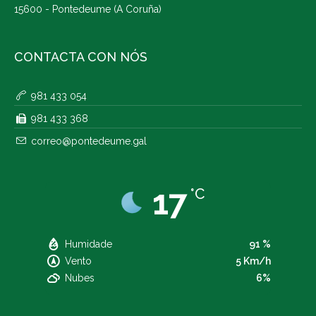
15600 - Pontedeume (A Coruña)
CONTACTA CON NÓS
981 433 054
981 433 368
correo@pontedeume.gal
17
°C
Humidade
91 %
Vento
5 Km/h
Nubes
6%