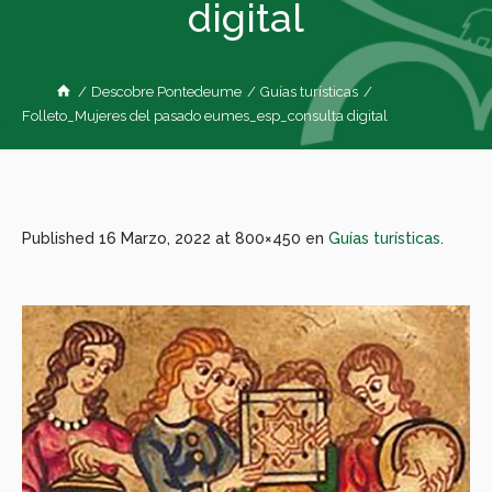
digital
/
Descobre Pontedeume
/
Guías turísticas
/
Folleto_Mujeres del pasado eumes_esp_consulta digital
Published
16 Marzo, 2022
at 800×450 en
Guías turísticas
.