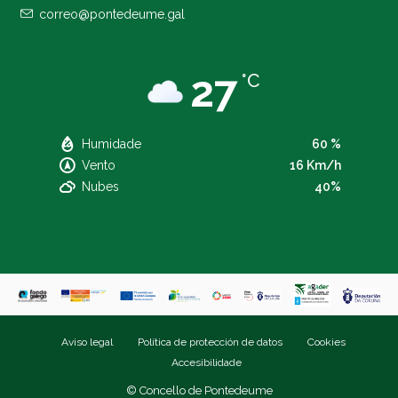
correo@pontedeume.gal
27
°C
Humidade
60 %
Vento
16 Km/h
Nubes
40%
Aviso legal
Política de protección de datos
Cookies
Accesibilidade
© Concello de Pontedeume