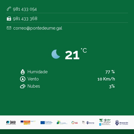
981 433 054
981 433 368
correo@pontedeume.gal
21
°C
Humidade
77 %
Vento
10 Km/h
Nubes
3%