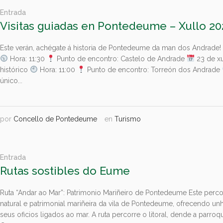
Entrada
Visitas guiadas en Pontedeume – Xullo 20
Este verán, achégate á historia de Pontedeume da man dos Andrade
Hora: 11:30
Punto de encontro: Castelo de Andrade
23 de xu
histórico
Hora: 11:00
Punto de encontro: Torreón dos Andrade
único...
por
Concello de Pontedeume
en
Turismo
Entrada
Rutas sostibles do Eume
Ruta “Andar ao Mar”: Patrimonio Mariñeiro de Pontedeume Este percorr
natural e patrimonial mariñeira da vila de Pontedeume, ofrecendo unha
seus oficios ligados ao mar. A ruta percorre o litoral, dende a parro