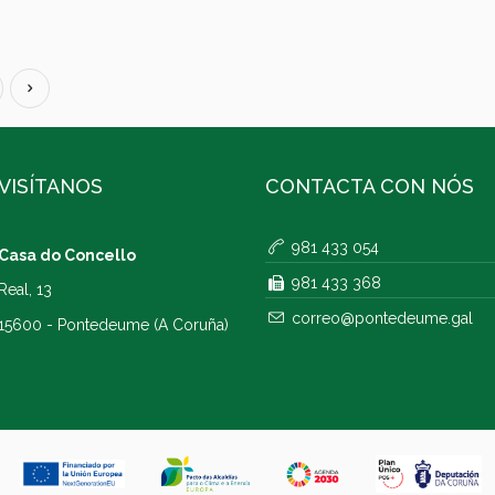
VISÍTANOS
CONTACTA CON NÓS
981 433 054
Casa do Concello
981 433 368
Real, 13
correo@pontedeume.gal
15600 - Pontedeume (A Coruña)