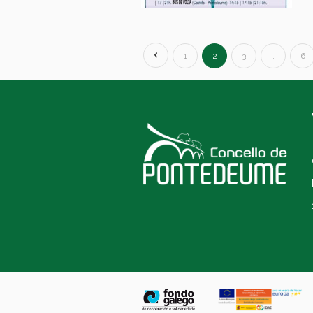
1
2
3
…
6