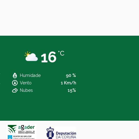
16
°C
Humidade
90 %
Vento
1 Km/h
Nubes
15%