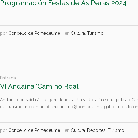
Programación Festas de As Peras 2024
por
Concello de Pontedeume
en
Cultura
,
Turismo
Entrada
VI Andaina ‘Camiño Real’
Andaina con saída ás 10.30h. dende a Praza Rosalía e chegada ao Cast
de Turismo, no e-mail oficinaturismo@pontedeume.gal ou no teléf
por
Concello de Pontedeume
en
Cultura
,
Deportes
,
Turismo