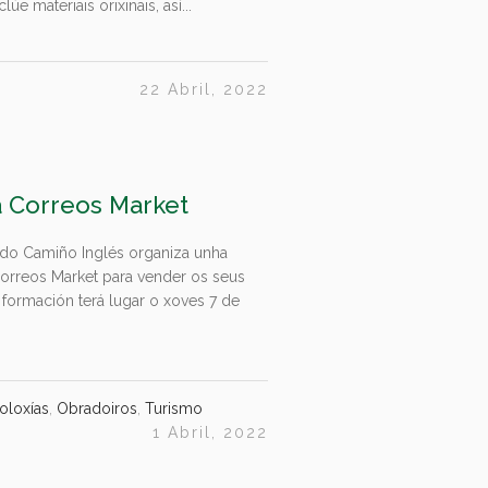
e materiais orixinais, así...
22 Abril, 2022
a Correos Market
do Camiño Inglés organiza unha
orreos Market para vender os seus
 formación terá lugar o xoves 7 de
oloxías
,
Obradoiros
,
Turismo
1 Abril, 2022