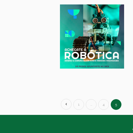
1
…
4
5