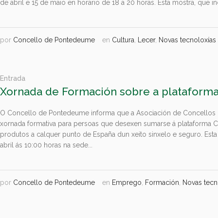
de abril e 15 de maio en horario de 18 a 20 horas. Esta mostra, que inclú
por
Concello de Pontedeume
en
Cultura
,
Lecer
,
Novas tecnoloxías
Entrada
Xornada de Formación sobre a plataform
O Concello de Pontedeume informa que a Asociación de Concellos 
xornada formativa para persoas que desexen sumarse á plataforma C
produtos a calquer punto de España dun xeito sinxelo e seguro. Esta
abril ás 10:00 horas na sede...
por
Concello de Pontedeume
en
Emprego
,
Formación
,
Novas tecn