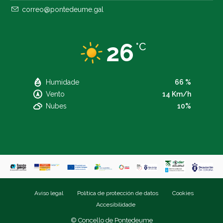
correo@pontedeume.gal
26
°C
Humidade
66 %
Vento
14 Km/h
Nubes
10%
Aviso legal
Política de protección de datos
Cookies
Accesibilidade
© Concello de Pontedeume