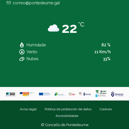
correo@pontedeume.gal
22
°C
Humidade
82 %
Vento
11 Km/h
Nubes
33%
Aviso legal
Política de protección de datos
Cookies
Accesibilidade
© Concello de Pontedeume