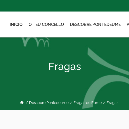
INICIO
O TEU CONCELLO
DESCOBRE PONTEDEUME
Fragas
/
Descobre Pontedeume
/
Fragas do Eume
/
Fragas