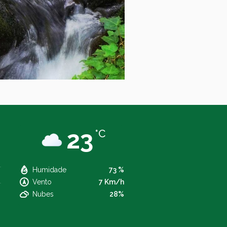
23
°C
Humidade
73 %
Vento
7 Km/h
Nubes
28%