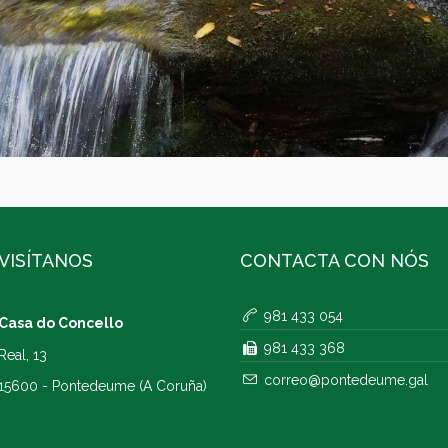
VISÍTANOS
CONTACTA CON NÓS
981 433 054
Casa do Concello
981 433 368
Real, 13
correo@pontedeume.gal
15600 - Pontedeume (A Coruña)