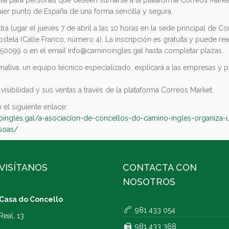
ier punto de España de una forma sencilla y segura.
rá lugar el jueves 7 de abril a las 10 horas en la sede principal de C
tela (Calle Franco, número 4). La inscripción es gratuíta y puede rea
150099 o en el email info@caminoingles.gal hasta completar plazas.
rmativa, un equipo técnico especializado, explicará a las empresas y 
isibilidad y sus ventas a través de la plataforma Correos Market.
 el siguiente enlace:
oingles.gal/a-asociacion-de-concellos-do-camino-ingles-organiza-
rsoas/
VISÍTANOS
CONTACTA CON
NOSOTROS
Casa do Concello
981 433 054
Real, 13
981 433 368