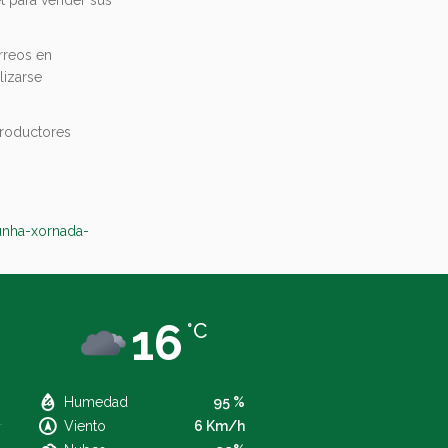
orreos en
lizarse
productores
unha-xornada-
16
°C
Humedad
95 %
Viento
6 Km/h