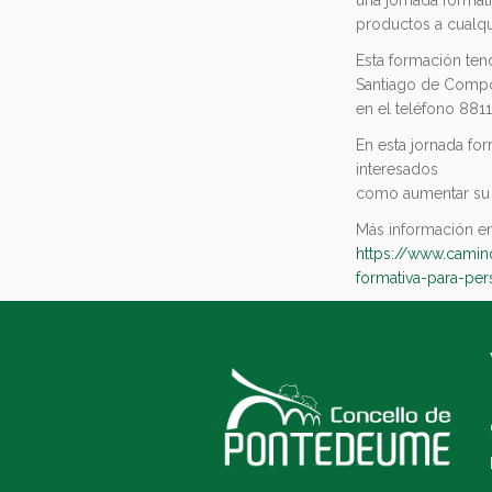
productos a cualqu
Esta formación tend
Santiago de Compos
en el teléfono 881
En esta jornada fo
interesados
como aumentar su v
Más información en
https://www.camin
formativa-para-pe