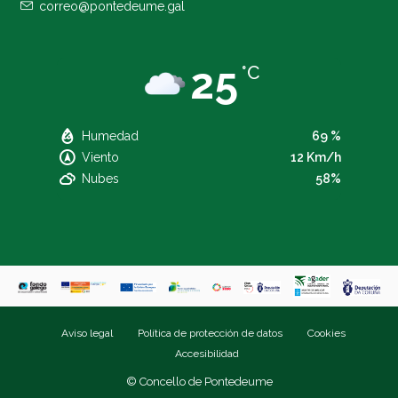
correo@pontedeume.gal
25
°C
Humedad
69 %
Viento
12 Km/h
Nubes
58%
Aviso legal
Política de protección de datos
Cookies
Accesibilidad
© Concello de Pontedeume