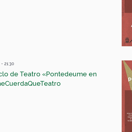
-
21:30
iclo de Teatro «Pontedeume en
meCuerdaQueTeatro