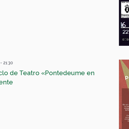
-
21:30
iclo de Teatro «Pontedeume en
ente