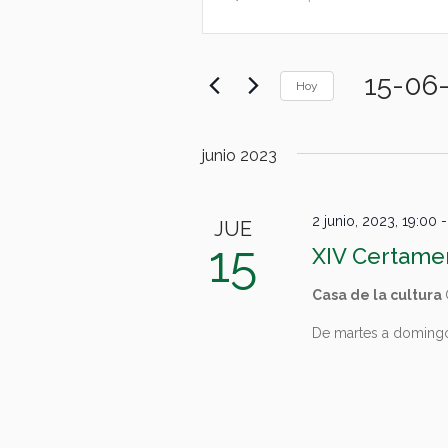
de
palabra
búsqueda
clave.
y
Busca
15-06
Eventos
Hoy
vistas
para
Selecciona
de
la
la
palabra
junio 2023
Eventos
fecha.
clave.
2 junio, 2023, 19:00
JUE
15
XIV Certamen
Casa de la cultura
De martes a domingo 