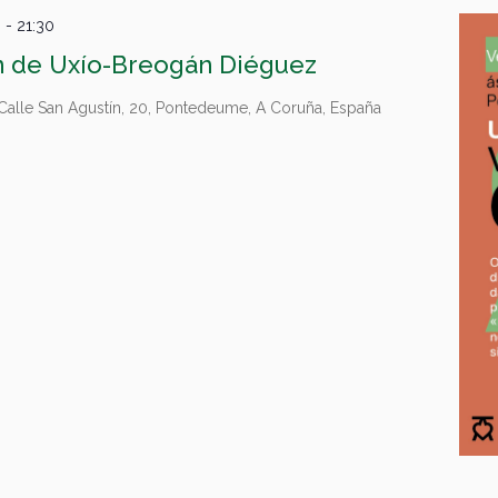
0
-
21:30
n de Uxío-Breogán Diéguez
Calle San Agustín, 20, Pontedeume, A Coruña, España