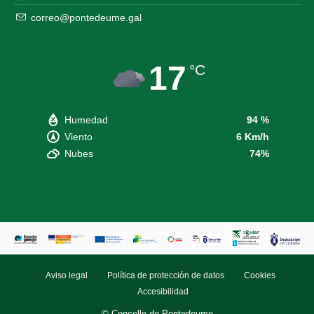
correo@pontedeume.gal
17
°C
Humedad
94 %
Viento
6 Km/h
Nubes
74%
Aviso legal
Política de protección de datos
Cookies
Accesibilidad
© Concello de Pontedeume