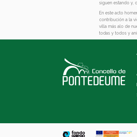
siguen estando y, o
En este acto homen
contribución a la v
villa más alo de nu
todas y todos y ani