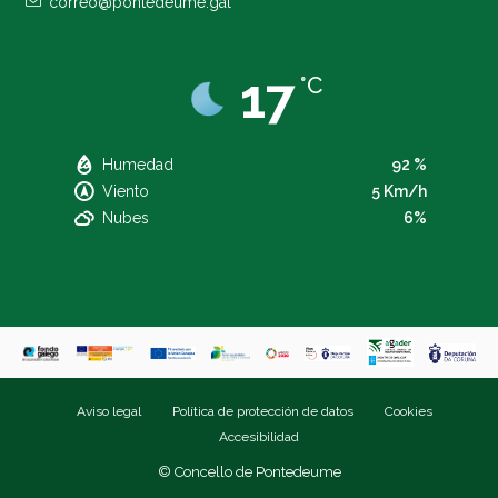
correo@pontedeume.gal
17
°C
Humedad
92 %
Viento
5 Km/h
Nubes
6%
Aviso legal
Política de protección de datos
Cookies
Accesibilidad
© Concello de Pontedeume