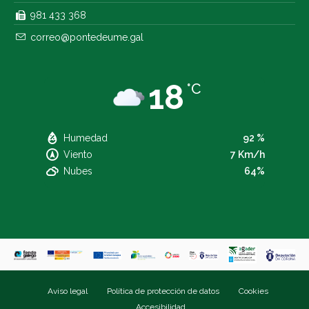
981 433 368
correo@pontedeume.gal
18
°C
Humedad
92 %
Viento
7 Km/h
Nubes
64%
Aviso legal
Política de protección de datos
Cookies
Accesibilidad