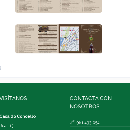
B
VISÍTANOS
CONTACTA CON
NOSOTROS
Casa do Concello
981 433 054
Real, 13