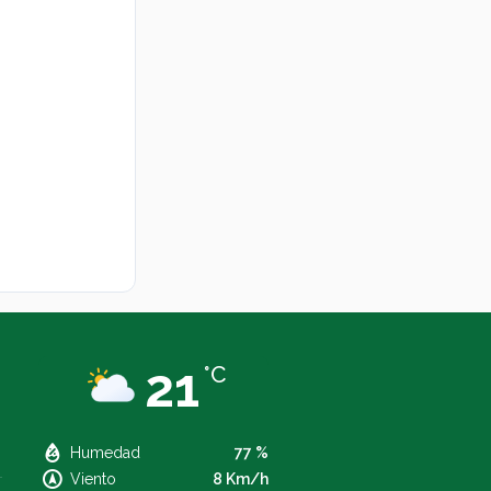
21
°C
Humedad
77 %
Viento
8 Km/h