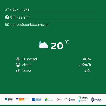
981 433 054
981 433 368
correo@pontedeume.gal
20
°C
Humedad
86 %
Viento
4 Km/h
Nubes
23%