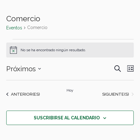
Comercio
Comercio
Eventos
Eventos
No se ha encontrado ningún resultado.
Aviso
BUSCAR
Próximos
Navegac
Nav
LI
de
de
Selecciona
la
búsque
vist
Hoy
fecha.
EVENTOS
EVENTOS
ANTERIOR(ES)
SIGUIENTE(S)
y
de
vistas
Eve
de
SUSCRIBIRSE AL CALENDARIO
Eventos