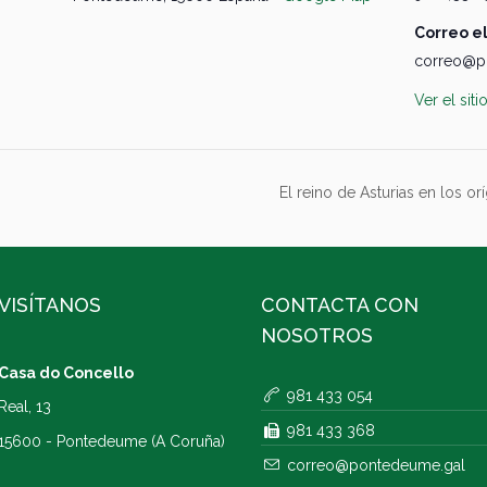
Correo e
correo@p
Ver el sit
El reino de Asturias en los 
VISÍTANOS
CONTACTA CON
NOSOTROS
Casa do Concello
981 433 054
Real, 13
981 433 368
15600 - Pontedeume (A Coruña)
correo@pontedeume.gal