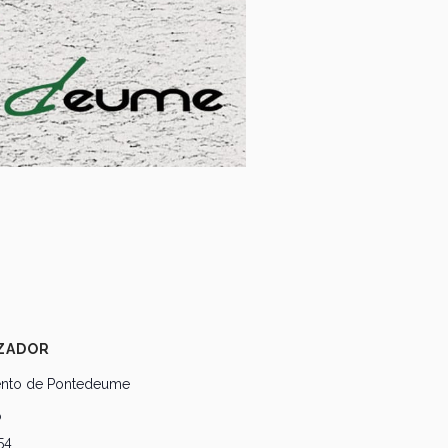
ZADOR
ento de Pontedeume
o
54