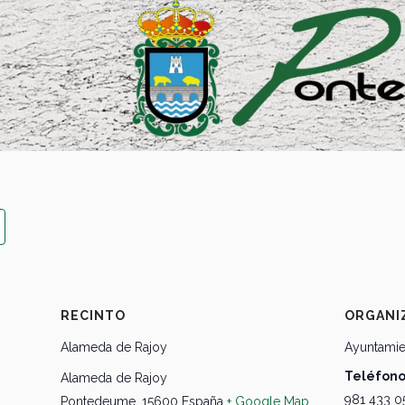
RECINTO
ORGANI
Alameda de Rajoy
Ayuntami
Teléfon
Alameda de Rajoy
981 433 0
Pontedeume
,
15600
España
+ Google Map