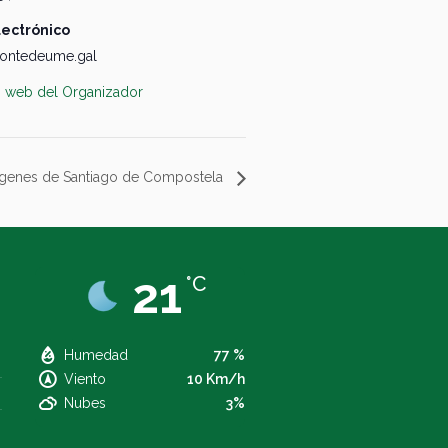
lectrónico
ontedeume.gal
io web del Organizador
orígenes de Santiago de Compostela
21
°C
Humedad
77 %
Viento
10 Km/h
Nubes
3%