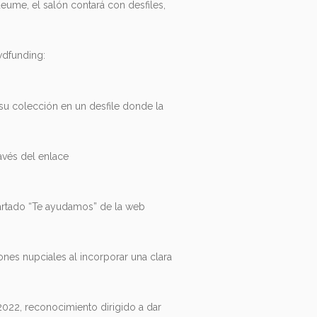
edeume, el salón contará con desfiles,
wdfunding:
 su colección en un desfile donde la
avés del enlace
apartado “Te ayudamos” de la web
ones nupciales al incorporar una clara
2022, reconocimiento dirigido a dar