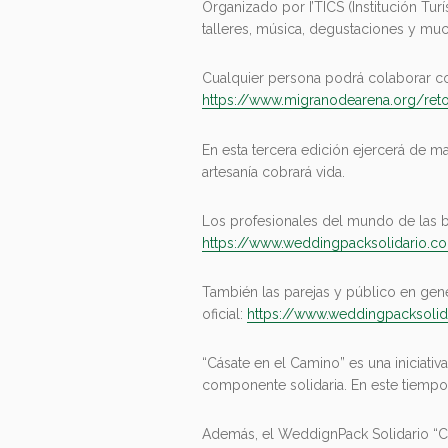
Organizado por I’TICS (Institución Tur
talleres, música, degustaciones y muc
Cualquier persona podrá colaborar con
https://www.migranodearena.org/re
En esta tercera edición ejercerá de m
artesanía cobrará vida.
Los profesionales del mundo de las bo
https://www.weddingpacksolidario
También las parejas y público en gene
oficial:
https://www.weddingpacksoli
“Cásate en el Camino” es una iniciati
componente solidaria. En este tiempo,
Además, el WeddignPack Solidario “Cá