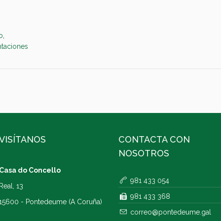
o
,
ntaciones
VISÍTANOS
CONTACTA CON
NOSOTROS
Casa do Concello
981 433 054
Real, 13
981 433 368
15600 - Pontedeume (A Coruña)
correo@pontedeume.gal