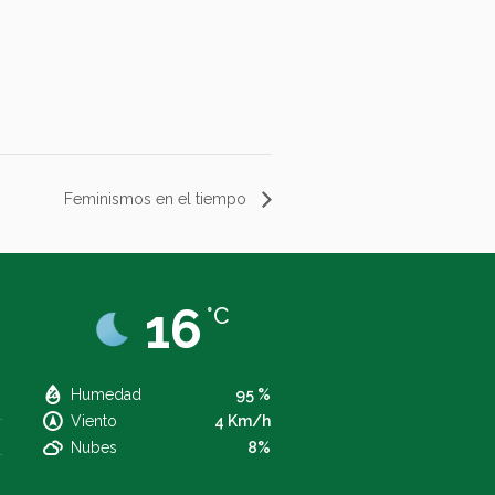
Feminismos en el tiempo
16
°C
Humedad
95 %
Viento
4 Km/h
Nubes
8%