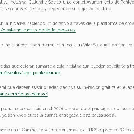
ística, Inclusiva, Cultural y Social) junto con el Ayuntamiento de Pont
has sorpresas siempre alrededor de su objetivo solidario.
 la iniciativa, haciendo un donativo a través de la plataforma de cro
to/c-sate-no-cami-o-pontedeume-2023
adrina la artesana sombrerera eumesa Julia Vilariño, quien presentará
das que quieran sumarse a esta iniciativa aún pueden solicitarlo a tr
.com/eventos/wps-pontedeume/
ral que deseen asistir pueden pedir ya su invitación gratuita en el 
dario.com/te-ayudamos/
va pionera que se inició en el 2018 cambiando el paradigma de los sal
 ya son 7.500 euros la cuantía entregada a esta causa social.
sate en el Camino” le valió recientemente a I’TICS el premio PCBox 