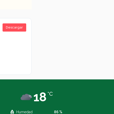
Descargar
18
°C
Humedad
86 %