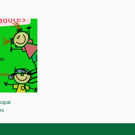
cipal
Festival de Magia en las parroquias
es