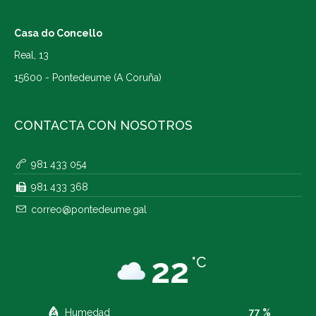
Casa do Concello
Real, 13
15600 - Pontedeume (A Coruña)
CONTACTA CON NOSOTROS
981 433 054
981 433 368
correo@pontedeume.gal
22
°C
Humedad
77 %