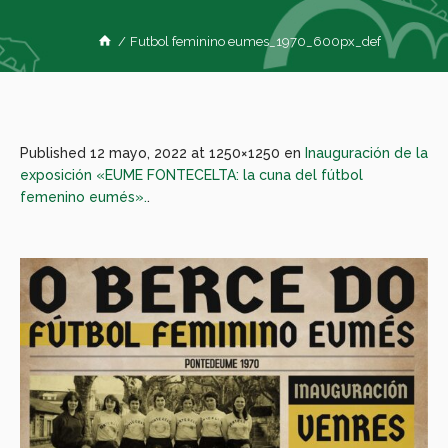
/
Futbol feminino eumes_1970_600px_def
Published
12 mayo, 2022
at 1250×1250 en
Inauguración de la
exposición «EUME FONTECELTA: la cuna del fútbol
femenino eumés».
.