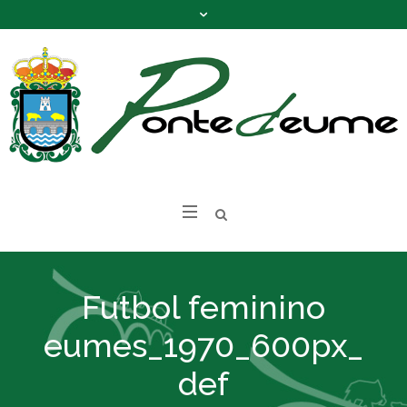
Futbol feminino
eumes_1970_600px_
def