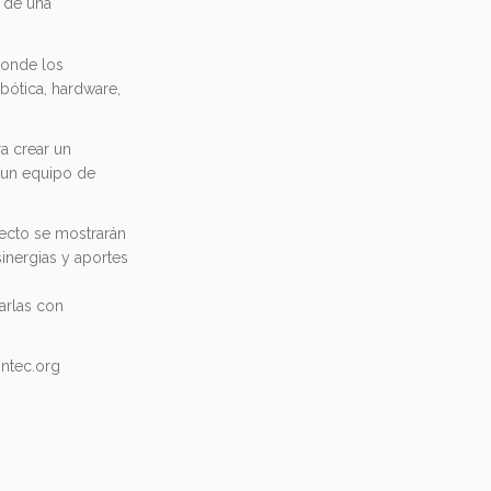
 de una
 donde los
bótica, hardware,
ra crear un
 un equipo de
ecto se mostrarán
inergias y aportes
arlas con
ontec.org