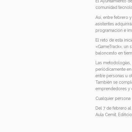
El Ayuntamiento d
comunidad tecnológ
Así, entre febrero 
asistentes adquirir
programación e im
El reto de esta ini
«GameTrack», un s
baloncesto en tiem
Las metodologías, 
periódicamente en 
entre personas u o
También se complem
emprendedores y e
Cualquier persona 
Del 7 de febrero a
Aula Cemit. Edific