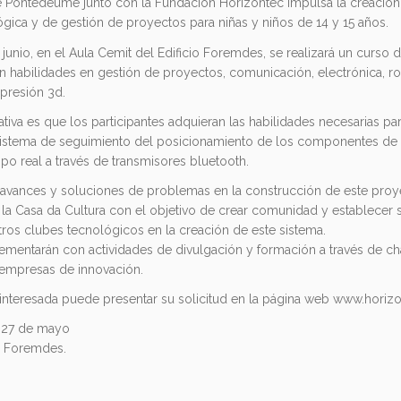
e Pontedeume junto con la Fundación Horizontec impulsa la creación
ica y de gestión de proyectos para niñas y niños de 14 y 15 años.
y junio, en el Aula Cemit del Edificio Foremdes, se realizará un curso
án habilidades en gestión de proyectos, comunicación, electrónica, ro
presión 3d.
ciativa es que los participantes adquieran las habilidades necesarias pa
istema de seguimiento del posicionamiento de los componentes de
po real a través de transmisores bluetooth.
avances y soluciones de problemas en la construcción de este proy
la Casa da Cultura con el objetivo de crear comunidad y establecer s
tros clubes tecnológicos en la creación de este sistema.
entarán con actividades de divulgación y formación a través de ch
mpresas de innovación.
interesada puede presentar su solicitud en la página web www.horiz
l 27 de mayo
io Foremdes.