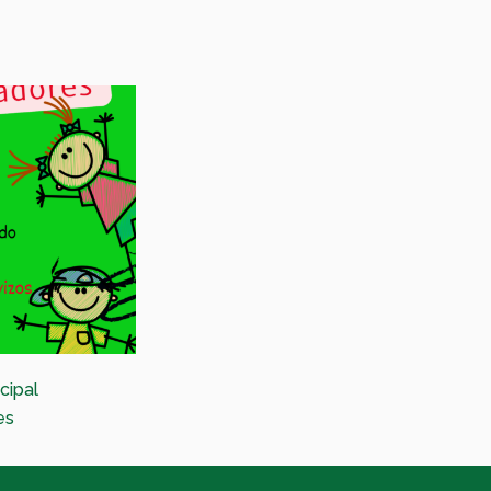
cipal
Festival de Magia en las parroquias
es