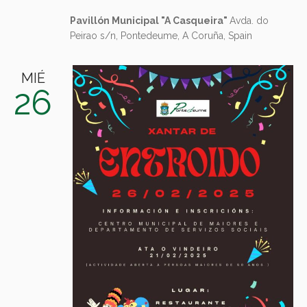
Pavillón Municipal "A Casqueira"
Avda. do
Peirao s/n, Pontedeume, A Coruña, Spain
MIÉ
26