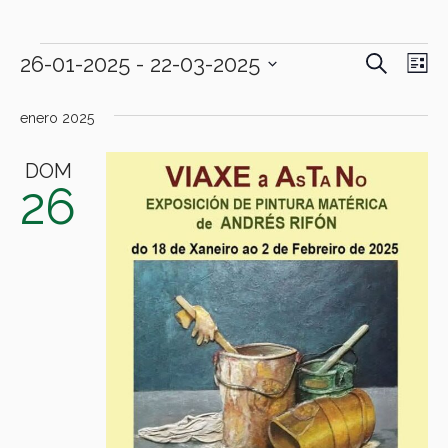
BUSCAR
Eventos
26-01-2025
 - 
22-03-2025
Navegac
Nav
LI
de
de
Selecciona
la
enero 2025
búsque
vist
fecha.
y
de
DOM
26
vistas
Eve
de
Eventos