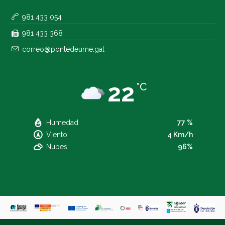
981 433 054
981 433 368
correo@pontedeume.gal
22
°C
Humedad
77 %
Viento
4 Km/h
Nubes
96%