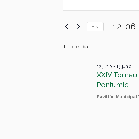
de
en
palabra
búsqueda
clave.
12
y
Busca
12-06
junio,
Eventos
Hoy
vistas
para
Selecciona
de
2026
la
la
Todo el día
palabra
Eventos
fecha.
clave.
12 junio
-
13 junio
XXIV Torneo
Pontumio
Pavillón Municipal