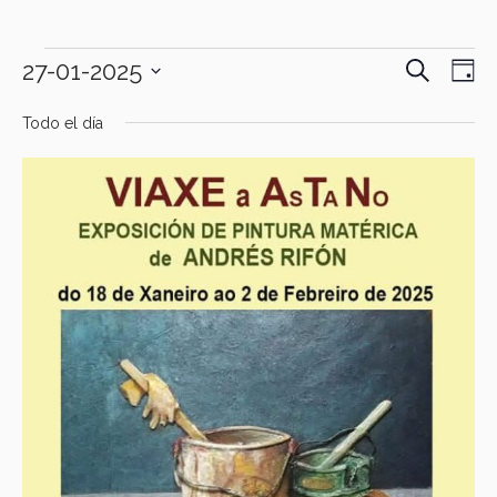
BUSCAR
Eventos
27-01-2025
Navegac
Nav
DÍ
de
de
en
Selecciona
Todo el día
la
búsque
vist
27
fecha.
y
de
enero,
vistas
Eve
2025
de
Eventos