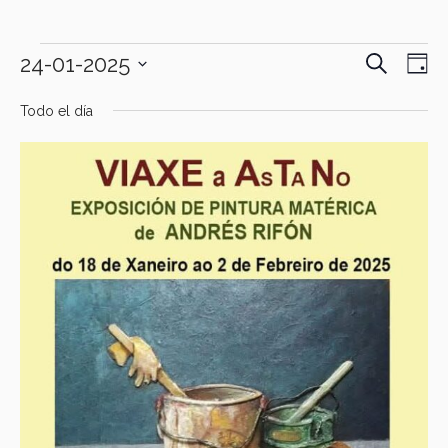
BUSCAR
Eventos
24-01-2025
Navegac
Nav
DÍ
de
de
en
Selecciona
Todo el día
la
búsque
vist
24
fecha.
y
de
enero,
vistas
Eve
2025
de
Eventos