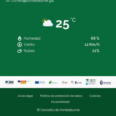
correo@pontedeume.gal
25
°C
Humedad
68 %
Viento
12 Km/h
Nubes
22%
Aviso legal
Política de protección de datos
Cookies
Accesibilidad
© Concello de Pontedeume