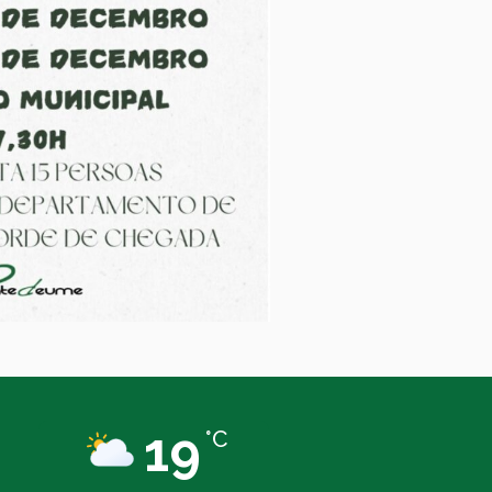
19
°C