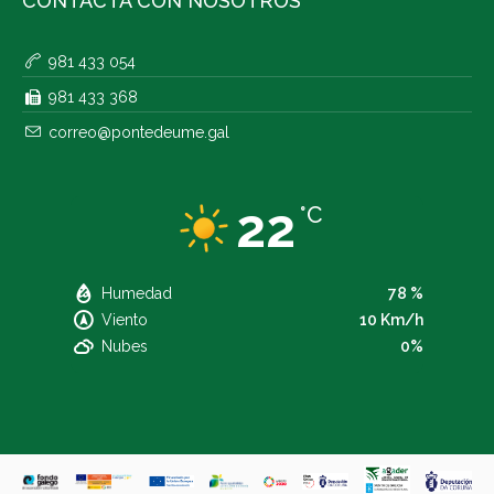
CONTACTA CON NOSOTROS
981 433 054
981 433 368
correo@pontedeume.gal
22
°C
Humedad
78 %
Viento
10 Km/h
Nubes
0%