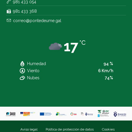
981 433 054
981 433 368
correo@pontedeume.gal
17
°C
Humedad
94 %
Viento
6 Km/h
Nubes
74%
Aviso legal
Política de protección de datos
Cookies