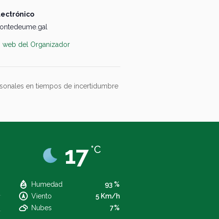
lectrónico
ontedeume.gal
io web del Organizador
ersonales en tiempos de incertidumbre
17
°C
Humedad
93 %
Viento
5 Km/h
Nubes
7%