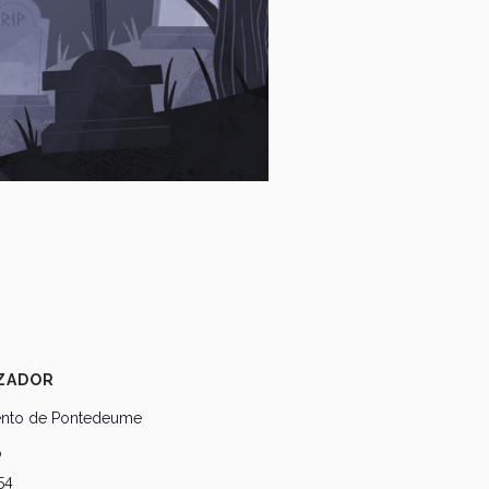
ZADOR
ento de Pontedeume
o
54