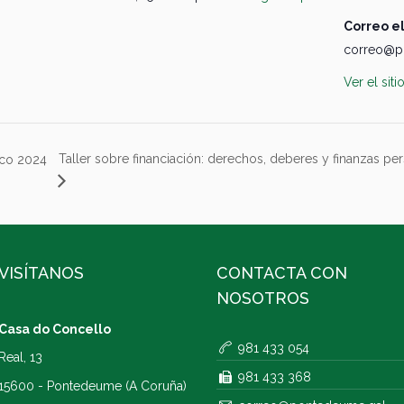
Correo e
correo@p
Ver el sit
Taller sobre financiación: derechos, deberes y finanzas p
ico 2024
VISÍTANOS
CONTACTA CON
NOSOTROS
Casa do Concello
981 433 054
Real, 13
981 433 368
15600 - Pontedeume (A Coruña)