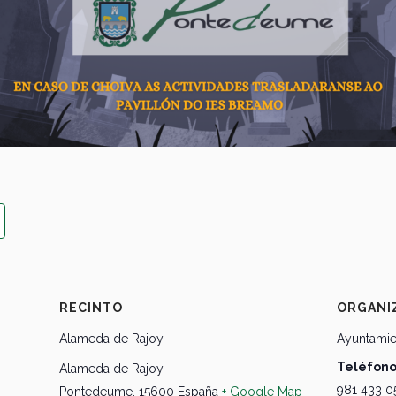
RECINTO
ORGANI
Alameda de Rajoy
Ayuntami
Teléfon
Alameda de Rajoy
981 433 0
Pontedeume
,
15600
España
+ Google Map