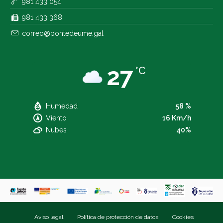
981 433 054
981 433 368
correo@pontedeume.gal
27
°C
Humedad
58 %
Viento
16 Km/h
Nubes
40%
Aviso legal
Política de protección de datos
Cookies