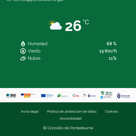
26
°C
Humedad
68 %
Viento
15 Km/h
Nubes
11%
Aviso legal
Política de protección de datos
Cookies
Accesibilidad
© Concello de Pontedeume