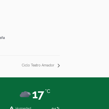
aña
Ciclo Teatro Amador
17
°C
Humedad
94 %