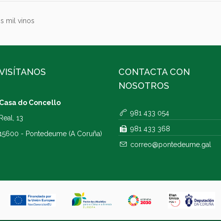
s mil vinos
VISÍTANOS
CONTACTA CON
NOSOTROS
Casa do Concello
981 433 054
Real, 13
981 433 368
15600 - Pontedeume (A Coruña)
correo@pontedeume.gal