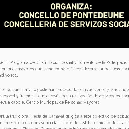
 EL Programa de Dinamización Social y Fomento de la Participación
s personas mayores que, tiene cómo máxima: desarrollar políticas soci
ctivo real.
les se tramitan y se gestionan muchas de estas acciones y, vinculad
rsonal y funcional que a través de la realización de actividades soci
 lleva a cabo el Centro Municipal de Personas Mayores.
rá la tradicional Fiesta de Carnaval dirigida a este colectivo de pobla
en un espacio de convivencia facilitador del establecimiento de relaci
ticipar en la Fiesta de Carnaval pueden informarse e inscribirse en e