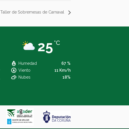
Taller de Sobremesas de Carnaval
25
°C
Humedad
67 %
Viento
11 Km/h
Nubes
18%