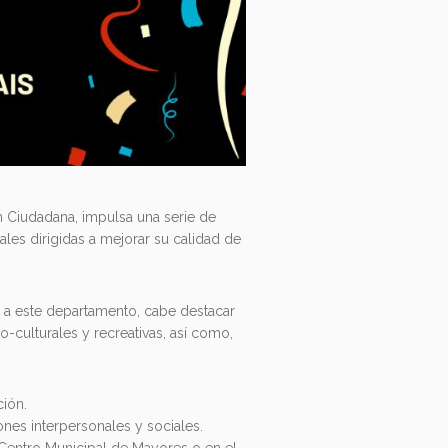
 Ciudadana, impulsa una serie de
ales dirigidas a mejorar su calidad de
o a este departamento, cabe destacar
o-culturales y recreativas, así como,
ción.
ones interpersonales y sociales.
l Centro Municipal de Mayores o en el